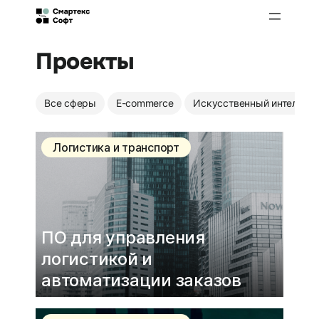
Перейти
к
содержимому
Проекты
Все сферы
E-commerce
Искусственный интеллект
Логистика и транспорт
ПО для управления
логистикой и
автоматизации заказов