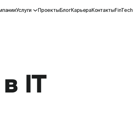
мпании
Услуги
Проекты
Блог
Карьера
Контакты
FinTech
в IT